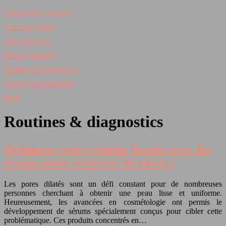
Comprendre ma peau
Soins du visage
Soins du corps
Beauté naturelle
Routines & diagnostics
Anti‑âge & prévention
Blog
Routines & diagnostics
Optimisez votre routine beauté avec des
sérums pour resserrer les pores !
Les pores dilatés sont un défi constant pour de nombreuses
personnes cherchant à obtenir une peau lisse et uniforme.
Heureusement, les avancées en cosmétologie ont permis le
développement de sérums spécialement conçus pour cibler cette
problématique. Ces produits concentrés en…